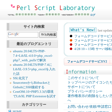
ログ
サイト内検索
last upda
フォームデコードサービ
フォームデコードサービスV
最近のブログエントリ
フォームデコードサービ
4/28 10～15時 サー
ubuntu 20.04LTS+PHP-
7.4+LibXL-4.0.0+php_excel-
php7_with_pullsで解決
フォームデコードサービスV2
ubuntu 20.04LTS/PHP-7.4に
LibXL-3.9.5+php_excelを入れ
た話
このサイトについて
SSL化完了
トップページのアイコンた
SourcetreeからBitbucketと
サポートについて
GithubにSSH接続する
プライバシーポリシー
CentOS6.10+PHP5.3.3の環境
著作権表示の削除をしたい
でLibXL PHP Extensionを試す
へ
カテゴリツリー
お問い合わせ/依頼/申請窓口
HOME