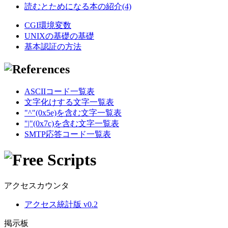
読むとためになる本の紹介(4)
CGI環境変数
UNIXの基礎の基礎
基本認証の方法
ASCIIコード一覧表
文字化けする文字一覧表
"^"(0x5e)を含む文字一覧表
"|"(0x7c)を含む文字一覧表
SMTP応答コード一覧表
アクセスカウンタ
アクセス統計版 v0.2
掲示板