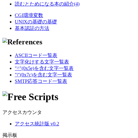
読むとためになる本の紹介(4)
CGI環境変数
UNIXの基礎の基礎
基本認証の方法
ASCIIコード一覧表
文字化けする文字一覧表
"^"(0x5e)を含む文字一覧表
"|"(0x7c)を含む文字一覧表
SMTP応答コード一覧表
アクセスカウンタ
アクセス統計版 v0.2
掲示板