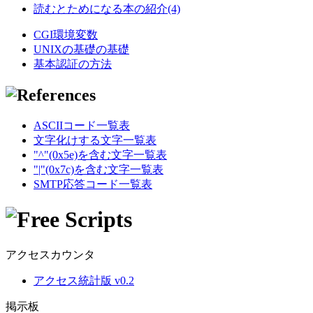
読むとためになる本の紹介(4)
CGI環境変数
UNIXの基礎の基礎
基本認証の方法
ASCIIコード一覧表
文字化けする文字一覧表
"^"(0x5e)を含む文字一覧表
"|"(0x7c)を含む文字一覧表
SMTP応答コード一覧表
アクセスカウンタ
アクセス統計版 v0.2
掲示板