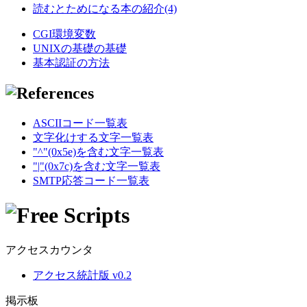
読むとためになる本の紹介(4)
CGI環境変数
UNIXの基礎の基礎
基本認証の方法
ASCIIコード一覧表
文字化けする文字一覧表
"^"(0x5e)を含む文字一覧表
"|"(0x7c)を含む文字一覧表
SMTP応答コード一覧表
アクセスカウンタ
アクセス統計版 v0.2
掲示板