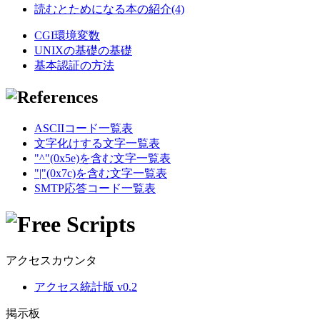
読むとためになる本の紹介(4)
CGI環境変数
UNIXの基礎の基礎
基本認証の方法
ASCIIコード一覧表
文字化けする文字一覧表
"^"(0x5e)を含む文字一覧表
"|"(0x7c)を含む文字一覧表
SMTP応答コード一覧表
アクセスカウンタ
アクセス統計版 v0.2
掲示板