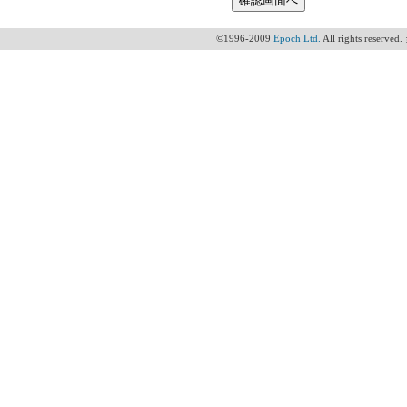
©1996-2009
Epoch Ltd.
All rights 